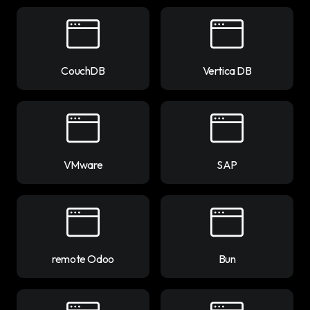
CouchDB
Vertica DB
VMware
SAP
remote Odoo
Bun