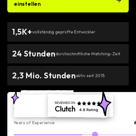
einstellen
1,5K+
vollständig geprüfte Entwickler
24 Stunden
durchschnittliche Matching-Zeit
2,3 Mio. Stunden
aktiv seit 2015
Average Hourly Rate
Trustpilot
—
/hr
Years of Experience