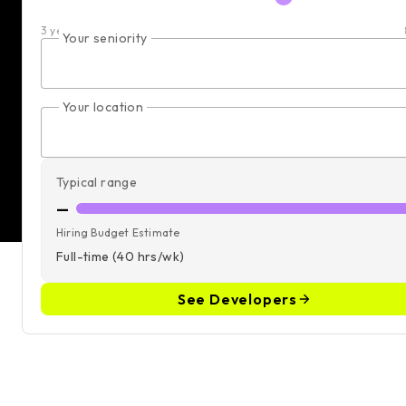
3 years
Your seniority
Your location
Typical range
—
Hiring Budget Estimate
Full-time (40 hrs/wk)
See Developers
Remote-QA-